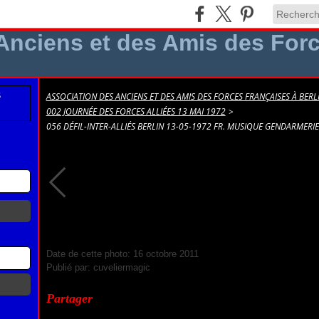
ASSOCIATION DES ANCIENS ET DES AMIS DES FORCES FRANÇAISES À BERLI
002 JOURNÉE DES FORCES ALLIÉES 13 MAI 1972
>
056 DÉFIL-INTER-ALLIÉS BERLIN 13-05-1972 FR. MUSIQUE GENDARMERI
056 Défil-Inter-Alliés Berlin 13-05-1972 FR. Musique Gendarme
Date de cette photo: 16 octobre 2011
Publié par: cuveliermagic
Partager