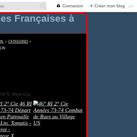
Connexion
+
Créer mon blog
N.
>
CATEGORIES
>
LIN.
4/75. Merci à lui.