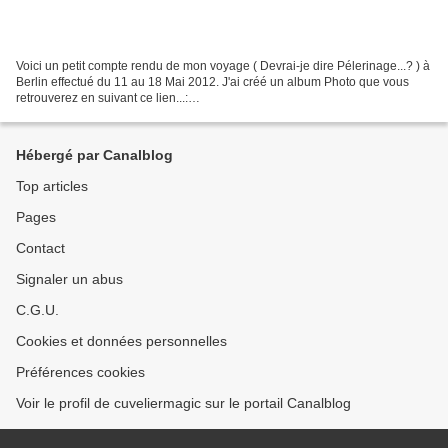
Voici un petit compte rendu de mon voyage ( Devrai-je dire Pélerinage...? ) à
Berlin effectué du 11 au 18 Mai 2012. J'ai créé un album Photo que vous
retrouverez en suivant ce lien...:
http://anciensdu46eri.canalblog.com/albums/mon_voyage_a_berlin___mai_
2012/index.html...
Hébergé par Canalblog
Top articles
Pages
Contact
Signaler un abus
C.G.U.
Cookies et données personnelles
Préférences cookies
Voir le profil de cuveliermagic sur le portail Canalblog