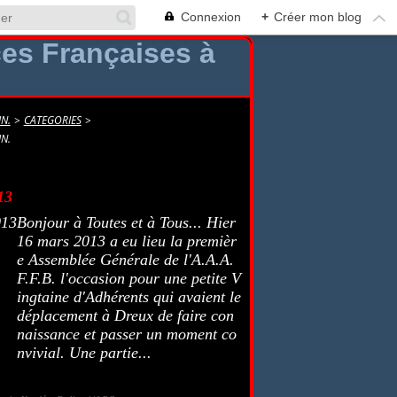
Connexion
+
Créer mon blog
N.
>
CATEGORIES
>
N.
13
Bonjour à Toutes et à Tous... Hier
16 mars 2013 a eu lieu la premièr
e Assemblée Générale de l'A.A.A.
F.F.B. l'occasion pour une petite V
ingtaine d'Adhérents qui avaient le
déplacement à Dreux de faire con
naissance et passer un moment co
nvivial. Une partie...