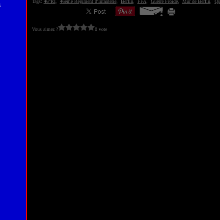
Tags:
46°RI
,
46éme Régiment d'Infanterie
,
Berlin
,
FFA
,
Guerre Froide
,
Mur de Berlin
,
Qu
s
Vous aimez ?
0 vote