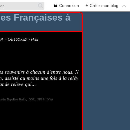
Connexion
+
Créer mon blog
N.
>
CATEGORIES
>
FFSB
es souvenirs à chacun d'entre nous. N
n, assisté au moins une fois à la relèv
ande relève qui...
artier Napoléon Berlin
,
DDR
,
FFSB
,
NVA