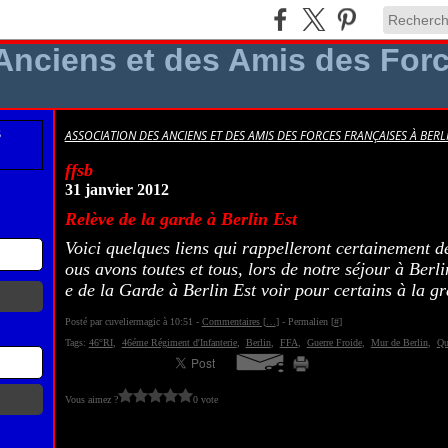
ASSOCIATION DES ANCIENS ET DES AMIS DES FORCES FRANÇAISES À BERLI
ffsb
31 janvier 2012
Relève de la garde à Berlin Est
Voici quelques liens qui rappelleront certainement d
ous avons toutes et tous, lors de notre séjour à Berli
e de la Garde à Berlin Est voir pour certains à la gr
Posté par cuveliermagic à 10:51 -
Commentaires [
…
]
- Permalien [
#
]
Tags:
46°RI
,
46éme Régiment d'Infanterie
,
Berlin
,
FFA
,
Guerre Froide
,
Mur de Berlin
,
Qu
Vous aimez ?
0 vote